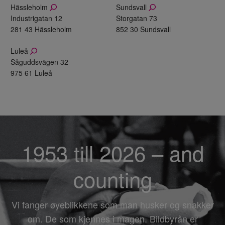
Hässleholm
Sundsvall
Industrigatan 12
Storgatan 73
281 43 Hässleholm
852 30 Sundsvall
Luleå
Såguddsvägen 32
975 61 Luleå
1953 till 2026 – and
counting
Vi fanger øyeblikkene som man husker og snakker
om. De som kjennes i magen. Bildbyrån er