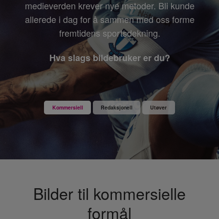
medieverden krever nye metoder. Bli kunde
allerede i dag for å sammen med oss forme
fremtidens sportsdekning.
Hva slags bildebruker er du?
Kommersiell
Redaksjonell
Utøver
Bilder til kommersielle
formål