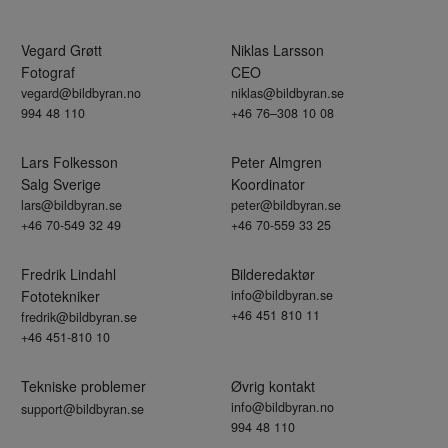
Vegard Grøtt
Niklas Larsson
Fotograf
CEO
vegard@bildbyran.no
niklas@bildbyran.se
994 48 110
+46 76–308 10 08
Lars Folkesson
Peter Almgren
Salg Sverige
Koordinator
lars@bildbyran.se
peter@bildbyran.se
+46 70-549 32 49
+46 70-559 33 25
Fredrik Lindahl
Bilderedaktør
Fototekniker
info@bildbyran.se
+46 451 810 11
fredrik@bildbyran.se
+46 451-810 10
Tekniske problemer
Øvrig kontakt
info@bildbyran.no
support@bildbyran.se
994 48 110