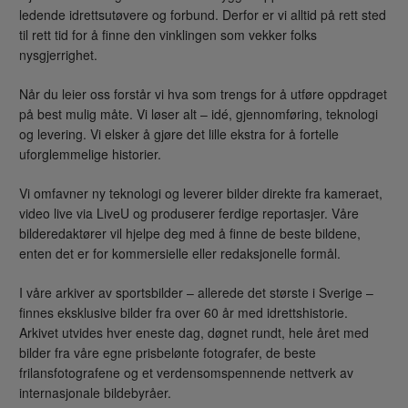
ledende idrettsutøvere og forbund. Derfor er vi alltid på rett sted
til rett tid for å finne den vinklingen som vekker folks
nysgjerrighet.
Når du leier oss forstår vi hva som trengs for å utføre oppdraget
på best mulig måte. Vi løser alt – idé, gjennomføring, teknologi
og levering. Vi elsker å gjøre det lille ekstra for å fortelle
uforglemmelige historier.
Vi omfavner ny teknologi og leverer bilder direkte fra kameraet,
video live via LiveU og produserer ferdige reportasjer. Våre
bilderedaktører vil hjelpe deg med å finne de beste bildene,
enten det er for kommersielle eller redaksjonelle formål.
I våre arkiver av sportsbilder – allerede det største i Sverige –
finnes eksklusive bilder fra over 60 år med idrettshistorie.
Arkivet utvides hver eneste dag, døgnet rundt, hele året med
bilder fra våre egne prisbelønte fotografer, de beste
frilansfotografene og et verdensomspennende nettverk av
internasjonale bildebyråer.